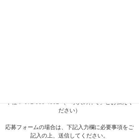
コ
ナ
ン
ビ
テ
ゲ
ン
ー
応募フォーム
ツ
シ
へ
ョ
ス
ン
キ
に
Home
応募フォーム
ッ
移
プ
動
応募フォーム
ご応募は、応募フォームで受付けております。
お電話の場合は、下記番号に直接おかけください。
本社： 072-988-4801 （「求人の件で」とお伝えく
ださい）
応募フォームの場合は、下記入力欄に必要事項をご
記入の上、送信してください。