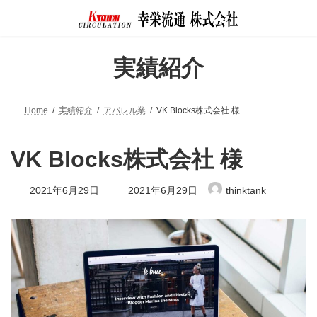
コ
ナ
ン
ビ
テ
ゲ
ン
ー
実績紹介
ツ
シ
へ
ョ
ス
ン
キ
に
Home
実績紹介
アパレル業
VK Blocks株式会社 様
ッ
移
プ
動
VK Blocks株式会社 様
最
2021年6月29日
2021年6月29日
thinktank
終
更
新
日
時
: