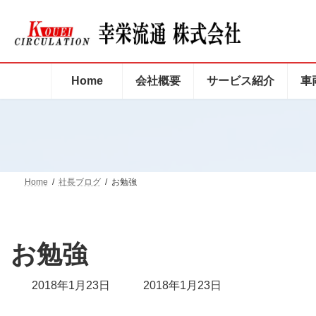
コ
ナ
ン
ビ
テ
ゲ
ン
ー
ツ
シ
Home
会社概要
サービス紹介
車
へ
ョ
ス
ン
キ
に
ッ
移
プ
動
Home
社長ブログ
お勉強
お勉強
最
2018年1月23日
2018年1月23日
終
更