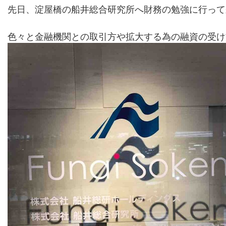
先日、淀屋橋の船井総合研究所へ財務の勉強に行って
新
日
時
色々と金融機関との取引方や拡大する為の融資の受け
: